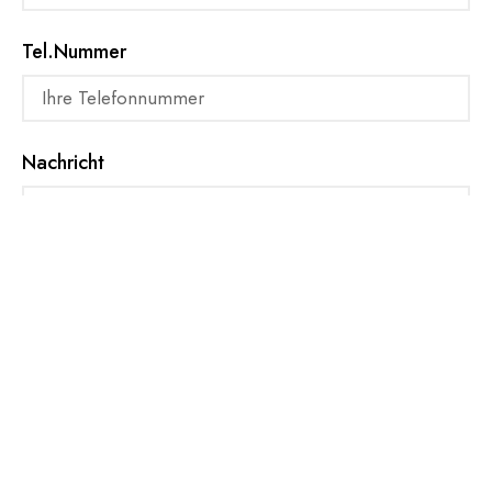
Tel.Nummer
Nachricht
Hiermit bestätige ich die Nutzungsbedingungen
Senden