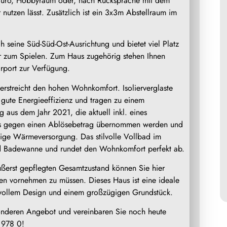
 Büro, Hobbyraum oder, nach Rücksprache mit dem
nutzen lässt. Zusätzlich ist ein 3x3m Abstellraum im
 seine Süd-Süd-Ost-Ausrichtung und bietet viel Platz
r zum Spielen. Zum Haus zugehörig stehen Ihnen
arport zur Verfügung.
erstreicht den hohen Wohnkomfort. Isolierverglaste
e gute Energieeffizienz und tragen zu einem
aus dem Jahr 2021, die aktuell inkl. eines
los gegen einen Ablösebetrag übernommen werden und
ltige Wärmeversorgung. Das stilvolle Vollbad im
d Badewanne und rundet den Wohnkomfort perfekt ab.
ußerst gepflegten Gesamtzustand können Sie hier
en vornehmen zu müssen. Dieses Haus ist eine ideale
ilvollem Design und einem großzügigen Grundstück.
onderen Angebot und vereinbaren Sie noch heute
 978 0!