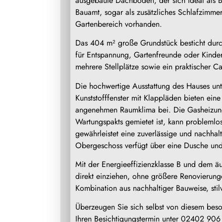
ausgebaute Dachboden, der sich ideal als
Bauamt, sogar als zusätzliches Schlafzimmer 
Gartenbereich vorhanden.
Das 404 m² große Grundstück besticht durch
für Entspannung, Gartenfreunde oder Kinde
mehrere Stellplätze sowie ein praktischer C
Die hochwertige Ausstattung des Hauses unt
Kunststofffenster mit Klappläden bieten ein
angenehmen Raumklima bei. Die Gasheizung 
Wartungspakts gemietet ist, kann problem
gewährleistet eine zuverlässige und nachha
Obergeschoss verfügt über eine Dusche un
Mit der Energieeffizienzklasse B und dem ä
direkt einziehen, ohne größere Renovierung
Kombination aus nachhaltiger Bauweise, st
Überzeugen Sie sich selbst von diesem bes
Ihren Besichtigungstermin unter 02402 906