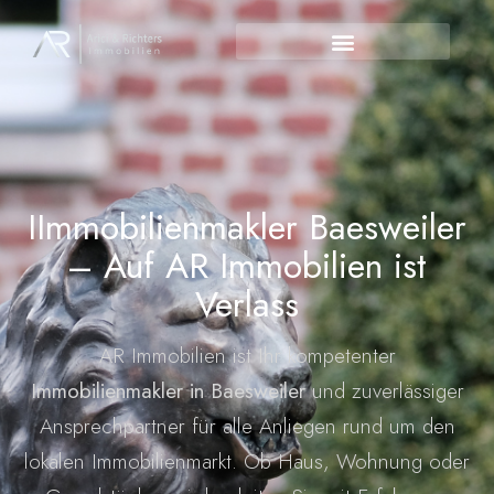
Immobilienmakler
Baesweiler
IImmobilienmakler Baesweiler
– Auf AR Immobilien ist
Verlass
AR Immobilien ist Ihr kompetenter
Immobilienmakler in Baesweiler
und zuverlässiger
Ansprechpartner für alle Anliegen rund um den
lokalen Immobilienmarkt. Ob Haus, Wohnung oder