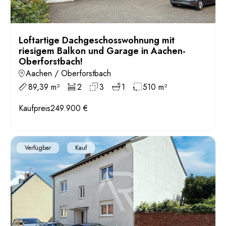
Loftartige Dachgeschosswohnung mit
riesigem Balkon und Garage in Aachen-
Oberforstbach!
Aachen / Oberforstbach
89,39 m²
2
3
1
510 m²
Kaufpreis
249.900 €
Verfügbar
Kauf