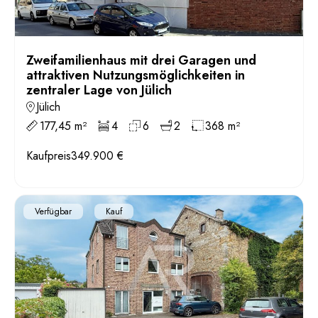
Zweifamilienhaus mit drei Garagen und
attraktiven Nutzungsmöglichkeiten in
zentraler Lage von Jülich
Jülich
177,45 m²
4
6
2
368 m²
Kaufpreis
349.900 €
Verfügbar
Kauf