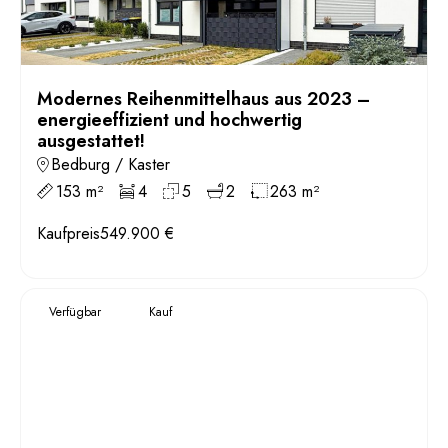
Modernes Reihenmittelhaus aus 2023 –
energieeffizient und hochwertig
ausgestattet!
Bedburg / Kaster
153 m²
4
5
2
263 m²
Kaufpreis
549.900 €
Verfügbar
Kauf