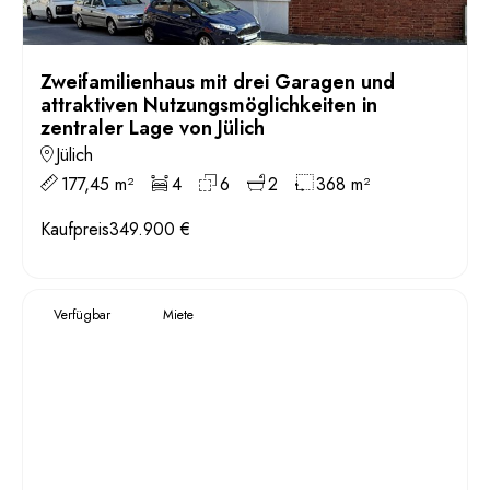
Zweifamilienhaus mit drei Garagen und
attraktiven Nutzungsmöglichkeiten in
zentraler Lage von Jülich
Jülich
177,45 m²
4
6
2
368 m²
Kaufpreis
349.900 €
Verfügbar
Miete