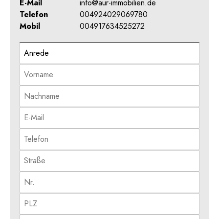
E-Mail
info@aur-immobilien.de
Telefon
004924029069780
Mobil
004917634525272