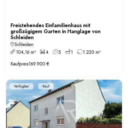
Freistehendes Einfamilienhaus mit
großzügigem Garten in Hanglage von
Schleiden
Schleiden
104,16 m²
4
5
1
1.220 m²
Kaufpreis
169.900 €
Verfügbar
Kauf