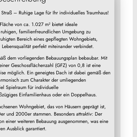
traß – Ruhige Lage für Ihr individuelles Traumhaus!
Fläche von ca. 1.027 m² bietet ideale
 ruhigen, familienfreundlichen Umgebung zu
ruhigten Bereich eines gepflegten Wohngebiets,
 Lebensqualität perfekt miteinander verbindet.
emäß dem vorliegenden Bebauungsplan bebaubar. Mit
iner Geschossflächenzahl (GFZ) von 0,8 ist eine
ise möglich. Ein geneigtes Dach ist dabei gemäß den
rmonisch zum Charakter der umliegenden
el Spielraum für individuelle
roßzügiges Einfamilienhaus oder ein Doppelhaus.
achsenen Wohngebiet, das von Häusern geprägt ist,
0er und 2000er stammen. Besonders attraktiv: Der
e von einer weiteren Bebauung ausgenommen, was eine
en Ausblick garantiert.