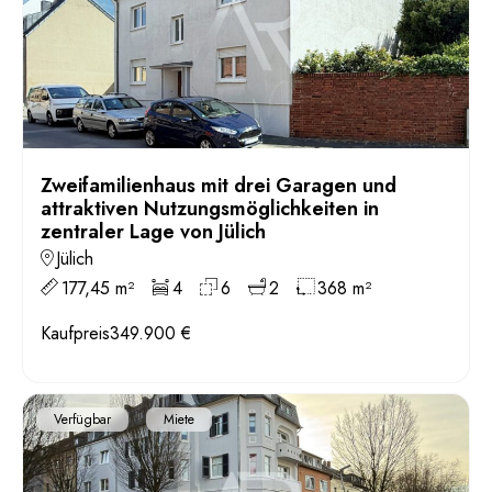
Zweifamilienhaus mit drei Garagen und
attraktiven Nutzungsmöglichkeiten in
zentraler Lage von Jülich
Jülich
177,45 m²
4
6
2
368 m²
Kaufpreis
349.900 €
Verfügbar
Miete