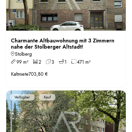
Charmante Altbauwohnung mit 3 Zimmern
nahe der Stolberger Altstadt!
Stolberg
99 m²
2
3
1
471 m²
Kaltmiete
703,80 €
Verfügbar
Kauf