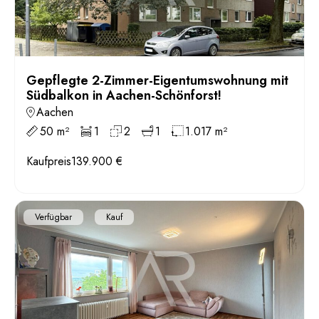
Gepflegte 2-Zimmer-Eigentumswohnung mit
Südbalkon in Aachen-Schönforst!
Aachen
50 m²
1
2
1
1.017 m²
Kaufpreis
139.900 €
Verfügbar
Kauf