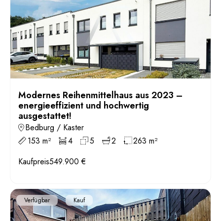
Modernes Reihenmittelhaus aus 2023 –
energieeffizient und hochwertig
ausgestattet!
Bedburg / Kaster
153 m²
4
5
2
263 m²
Kaufpreis
549.900 €
Verfügbar
Kauf