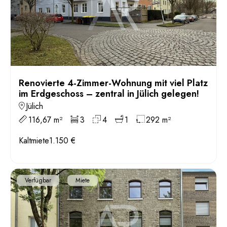
Renovierte 4-Zimmer-Wohnung mit viel Platz
im Erdgeschoss – zentral in Jülich gelegen!
Jülich
116,67 m²
3
4
1
292 m²
Kaltmiete
1.150 €
Verfügbar
Miete