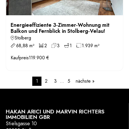
Energieeffiziente 3-Zimmer-Wohnung mit
Balkon und Fernblick in Stolberg-Velau!
Stolberg
68,88 m²
2
3
1
1.939 m²
Kaufpreis
119.900 €
1
2
3
…
5
nächste »
HAKAN ARICI UND MARVIN RICHTERS
IMMOBILIEN GBR
Stielsgasse 10