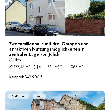
Zweifamilienhaus mit drei Garagen und
attraktiven Nutzungsmöglichkeiten in
zentraler Lage von Jülich
Jülich
177,45 m²
4
6
2
368 m²
Kaufpreis
349.900 €
Verfügbar
Kauf