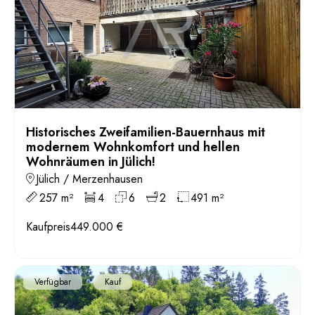
Historisches Zweifamilien-Bauernhaus mit
modernem Wohnkomfort und hellen
Wohnräumen in Jülich!
Jülich / Merzenhausen
257 m²
4
6
2
491 m²
Kaufpreis
449.000 €
Verfügbar
Kauf