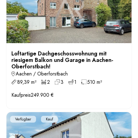
Loftartige Dachgeschosswohnung mit
riesigem Balkon und Garage in Aachen-
Oberforstbach!
Aachen / Oberforstbach
89,39 m²
2
3
1
510 m²
Kaufpreis
249.900 €
Verfügbar
Kauf