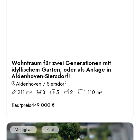
Wohntraum für zwei Generationen mit
idyllischem Garten, oder als Anlage in
Aldenhoven-Siersdorf!
Aldenhoven / Siersdorf
211 m²
3
5
2
1.110 m²
Kaufpreis
449.000 €
Verfügbar
Kauf