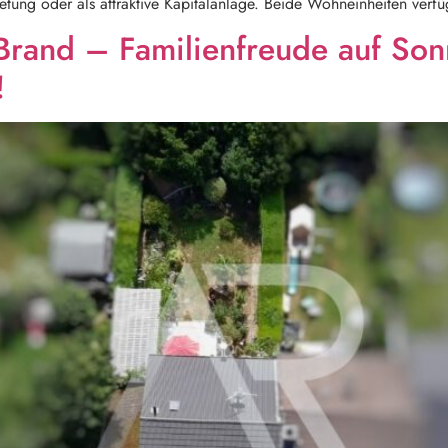
tung oder als attraktive Kapitalanlage. Beide Wohneinheiten verfü
-Brand – Familienfreude auf So
!