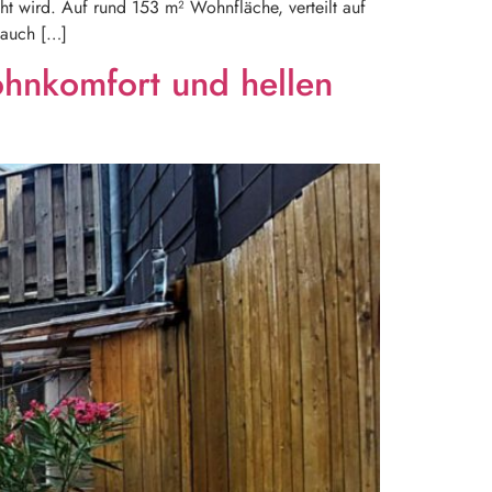
t wird. Auf rund 153 m² Wohnfläche, verteilt auf
 auch […]
hnkomfort und hellen