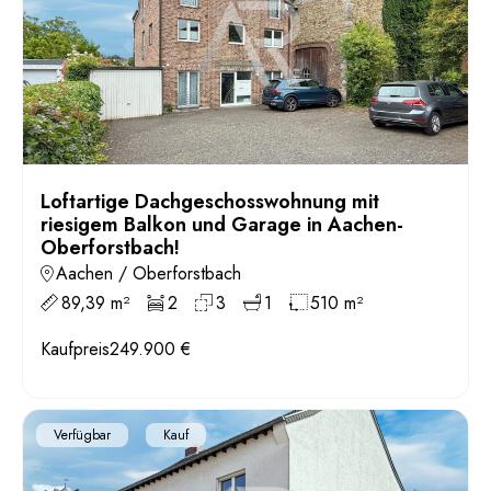
Loftartige Dachgeschosswohnung mit
riesigem Balkon und Garage in Aachen-
Oberforstbach!
Aachen / Oberforstbach
89,39 m²
2
3
1
510 m²
Kaufpreis
249.900 €
Verfügbar
Kauf