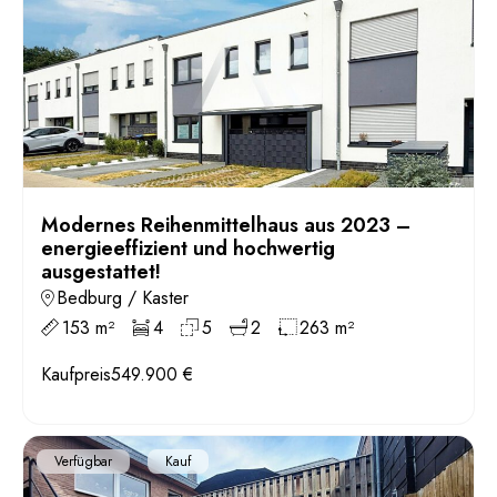
Modernes Reihenmittelhaus aus 2023 –
energieeffizient und hochwertig
ausgestattet!
Bedburg / Kaster
153 m²
4
5
2
263 m²
Kaufpreis
549.900 €
Verfügbar
Kauf