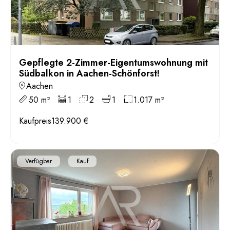
Gepflegte 2-Zimmer-Eigentumswohnung mit
Südbalkon in Aachen-Schönforst!
Aachen
50 m²
1
2
1
1.017 m²
Kaufpreis
139.900 €
Verfügbar
Kauf