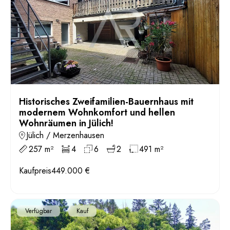
Historisches Zweifamilien-Bauernhaus mit
modernem Wohnkomfort und hellen
Wohnräumen in Jülich!
Jülich / Merzenhausen
257 m²
4
6
2
491 m²
Kaufpreis
449.000 €
Verfügbar
Kauf