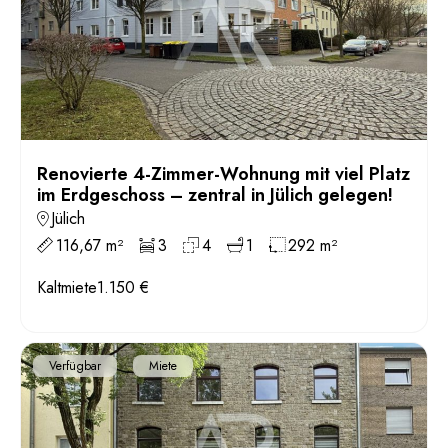
Renovierte 4-Zimmer-Wohnung mit viel Platz
im Erdgeschoss – zentral in Jülich gelegen!
Jülich
116,67 m²
3
4
1
292 m²
Kaltmiete
1.150 €
Verfügbar
Miete