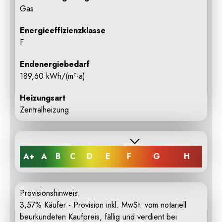
Gas
Energieeffizienzklasse
F
Endenergiebedarf
189,60 kWh/(m²·a)
Heizungsart
Zentralheizung
A+
A
B
C
D
E
F
G
H
Provisionshinweis:
3,57% Käufer - Provision inkl. MwSt. vom notariell
beurkundeten Kaufpreis, fällig und verdient bei