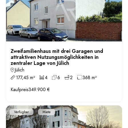
Zweifamilienhaus mit drei Garagen und
attraktiven Nutzungsmöglichkeiten in
zentraler Lage von Jülich
Jülich
177,45 m²
4
6
2
368 m²
Kaufpreis
349.900 €
Verfügbar
Miete