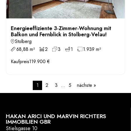
Energieeffiziente 3-Zimmer-Wohnung mit
Balkon und Fernblick in Stolberg-Velau!
Stolberg
68,88 m²
2
3
1
1.939 m²
Kaufpreis
119.900 €
1
2
3
…
5
nächste »
HAKAN ARICI UND MARVIN RICHTERS
IMMOBILIEN GBR
Stielsgasse 10