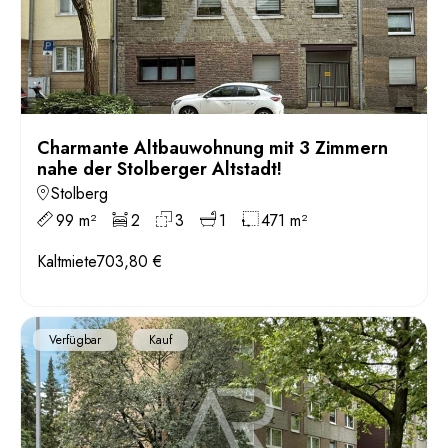
Charmante Altbauwohnung mit 3 Zimmern
nahe der Stolberger Altstadt!
Stolberg
99 m²
2
3
1
471 m²
Kaltmiete
703,80 €
Verfügbar
Kauf