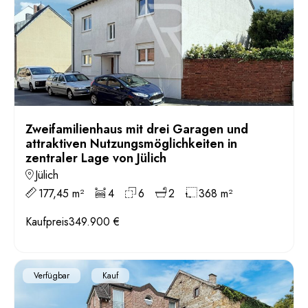
Zweifamilienhaus mit drei Garagen und
attraktiven Nutzungsmöglichkeiten in
zentraler Lage von Jülich
Jülich
177,45 m²
4
6
2
368 m²
Kaufpreis
349.900 €
Verfügbar
Kauf