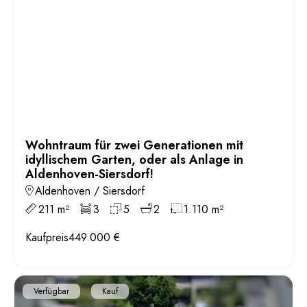
Wohntraum für zwei Generationen mit
idyllischem Garten, oder als Anlage in
Aldenhoven-Siersdorf!
Aldenhoven / Siersdorf
211 m²
3
5
2
1.110 m²
Kaufpreis
449.000 €
Verfügbar
Kauf